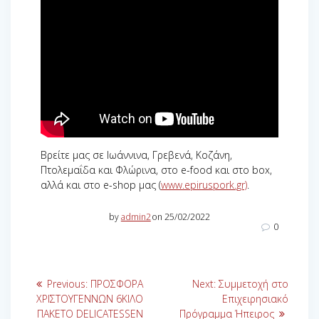
Βρείτε μας σε Ιωάννινα, Γρεβενά, Κοζάνη,
Πτολεμαΐδα και Φλώρινα, στο e-food και στο box,
αλλά και στο e-shop μας (
www.epiruspork.gr)
.
by
admin2
on 25/02/2022
0
Πλοήγηση
Previous
Next
Previous:
ΠΡΟΣΦΟΡΑ
Next:
Συμμετοχή στο
άρθρων
post:
post:
ΧΡΙΣΤΟΥΓΕΝΝΩΝ 6ΚΙΛΟ
Επιχειρησιακό
ΠΑΚΕΤΟ DELICATESSEN
Πρόγραμμα Ήπειρος